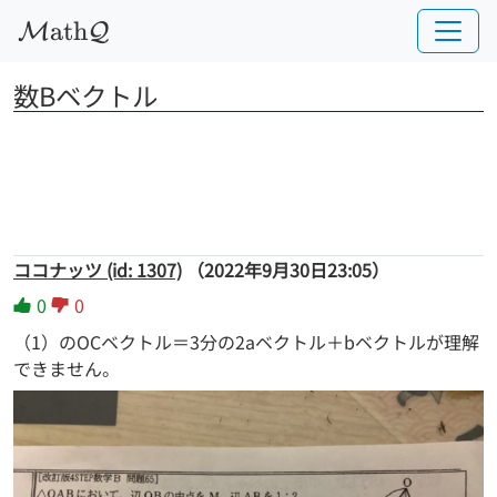
a
t
h
M
Q
数Bベクトル
ココナッツ (id: 1307)
（2022年9月30日23:05）
0
0
（1）のOCベクトル＝3分の2aベクトル＋bベクトルが理解
できません。