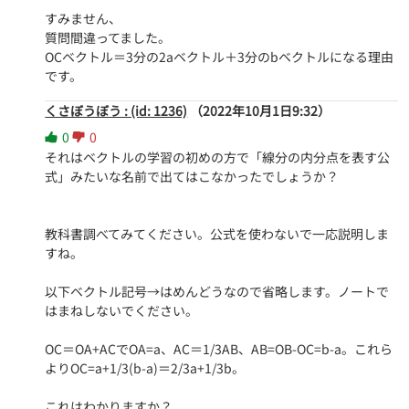
すみません、

質問間違ってました。

OCベクトル＝3分の2aベクトル＋3分のbベクトルになる理由
です。
くさぼうぼう : (id: 1236)
（2022年10月1日9:32）
0
0
それはベクトルの学習の初めの方で「線分の内分点を表す公
式」みたいな名前で出てはこなかったでしょうか？

教科書調べてみてください。公式を使わないで一応説明しま
すね。

以下ベクトル記号→はめんどうなので省略します。ノートで
はまねしないでください。

OC＝OA+ACでOA=a、AC＝1/3AB、AB=OB-OC=b-a。これら
よりOC=a+1/3(b-a)＝2/3a+1/3b。

これはわかりますか？
