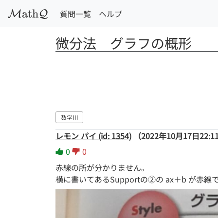
a
t
h
質問一覧
ヘルプ
M
Q
微分法　グラフの概形
数学III
レモン パイ (id: 1354)
（2022年10月17日22:1
0
0
赤線の所が分かりません。
横に書いてあるSupportの②の ax＋b 