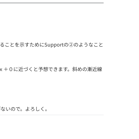
とを示すためにSupportの②のようなこと
ｘ＋０に近づくと予想できます。斜めの漸近線
がないので。よろしく。