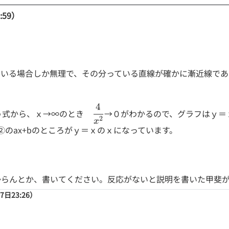
:59）
いる場合しか無理で、その分っている直線が確かに漸近線であるこ
4
\dfrac
う式から、ｘ→∞のとき
→０がわかるので、グラフはｙ＝
2
{4}
x
②のax+bのところがｙ＝ｘのｘになっています。
{x^2}
からんとか、書いてください。反応がないと説明を書いた甲斐
7日23:26）