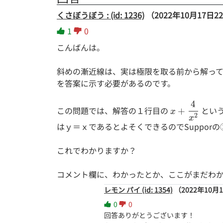
くさぼうぼう : (id: 1236)
（2022年10月17日22
1
0
こんばんは。
斜めの漸近線は、実は極限を取る前から解って
を答案に示す必要があるのです。
4
x +
この問題では、解答の１行目の
とい
+
x
2
\dfrac
x
はｙ＝ｘであるとよそくできるのでSupporの
{4}
{x^2}
これでわかりますか？
コメント欄に、わかったとか、ここがまだわ
レモン パイ (id: 1354)
（2022年10月1
0
0
回答ありがとうございます！
