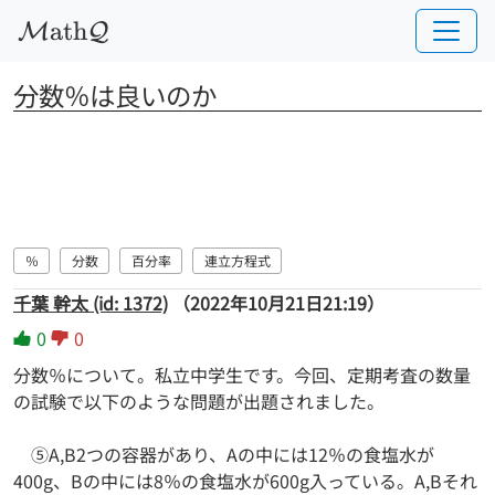
a
t
h
M
Q
分数％は良いのか
％
分数
百分率
連立方程式
千葉 幹太 (id: 1372)
（2022年10月21日21:19）
0
0
分数％について。私立中学生です。今回、定期考査の数量
の試験で以下のような問題が出題されました。
⑤A,B2つの容器があり、Aの中には12％の食塩水が
400g、Bの中には8％の食塩水が600g入っている。A,Bそれ