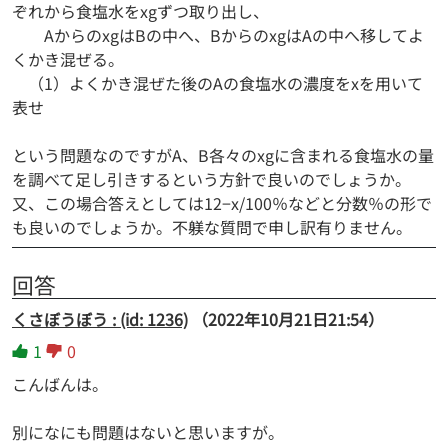
ぞれから食塩水をxgずつ取り出し、
AからのxgはBの中へ、BからのxgはAの中へ移してよ
くかき混ぜる。
（1）よくかき混ぜた後のAの食塩水の濃度をxを用いて
表せ
という問題なのですがA、B各々のxgに含まれる食塩水の量
を調べて足し引きするという方針で良いのでしょうか。
又、この場合答えとしては12−x/100％などと分数％の形で
も良いのでしょうか。不躾な質問で申し訳有りません。
回答
くさぼうぼう : (id: 1236)
（2022年10月21日21:54）
1
0
こんばんは。
別になにも問題はないと思いますが。