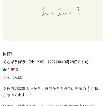
回答
くさぼうぼう : (id: 1236)
（2022年10月28日21:10）
1
0
こんばんは。
1
２枚目の写真の上から４行目から５行目に先頭の
\frac{1}
が抜け
2
{2}
ちゃってます！！