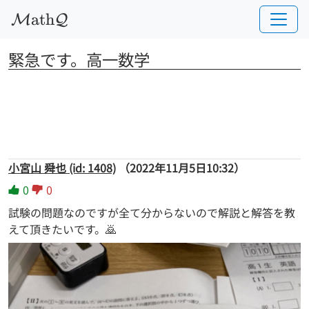
a
t
h
M
Q
緊急です。高一数学
小宮山 舜也 (id: 1408)
（2022年11月5日10:32）
0
0
試験の問題なのですが全て分からないので解説と解答を教
えて頂きたいです。🙇