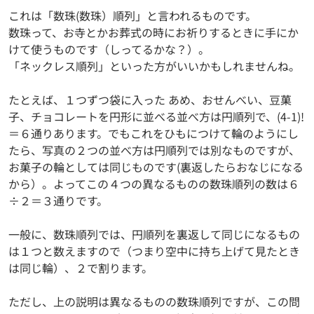
これは「数珠(数珠）順列」と言われるものです。
数珠って、お寺とかお葬式の時にお祈りするときに手にか
けて使うものです（しってるかな？）。
「ネックレス順列」といった方がいいかもしれませんね。
たとえば、１つずつ袋に入った あめ、おせんべい、豆菓
子、チョコレートを円形に並べる並べ方は円順列で、(4-1)!
＝６通りあります。でもこれをひもにつけて輪のようにし
たら、写真の２つの並べ方は円順列では別なものですが、
お菓子の輪としては同じものです(裏返したらおなじになる
から）。よってこの４つの異なるものの数珠順列の数は６
÷２＝３通りです。
一般に、数珠順列では、円順列を裏返して同じになるもの
は１つと数えますので（つまり空中に持ち上げて見たとき
は同じ輪）、２で割ります。
ただし、上の説明は異なるものの数珠順列ですが、この問