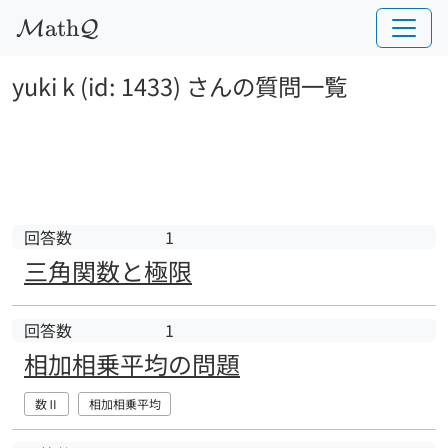
a
t
h
M
Q
yuki k (id: 1433) さんの質問一覧
回答数
1
三角関数と極限
回答数
1
相加相乗平均の問題
数Ⅱ
相加相乗平均