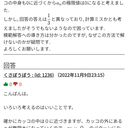
a^2})
コの中身も0に近づくから
a_n
の極限値は0になると考えまし
a
n
た.
1
\dfrac{1}
しかし, 回答の答えは
と異なっており, 計算ミスかとも考
3
{3}
えましたがそうでもないようなので困っています.
模範解答への導き方は分かったのですが, なぜこの方法で解
けないのかが疑問です.
よろしくお願いします.
回答
くさぼうぼう : (id: 1236)
（2022年11月9日23:15）
0
0
こんばんは。
いろいろ考えるのはいいことです。
確かにカッコの中は０に近づきますが、カッコの外にある
ｎが無限大になっていくので、
\infty
のパターンにな