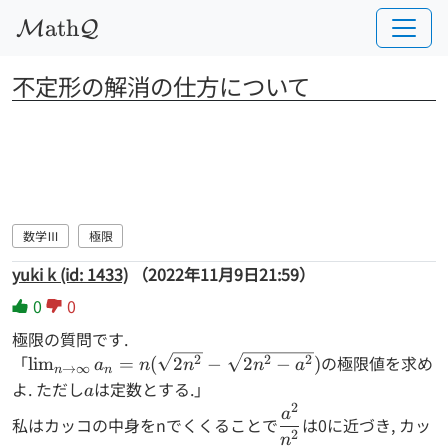
a
t
h
M
Q
不定形の解消の仕方について
数学Ⅲ
極限
yuki k (id: 1433)
（2022年11月9日21:59）
0
0
極限の質問です.
「
\lim_{n \to
の極限値を求め
2
2
2
l
i
m
=
(
2
−
2
−
)
a
n
n
n
a
→
∞
n
n
\infty} a_n =
よ. ただし
a
は定数とする.」
a
n(\sqrt{2n^2}
2
\dfrac{a^2}
a
私はカッコの中身をnでくくることで
は0に近づき, カッ
- \sqrt{2n^2-
{n^2}
2
n