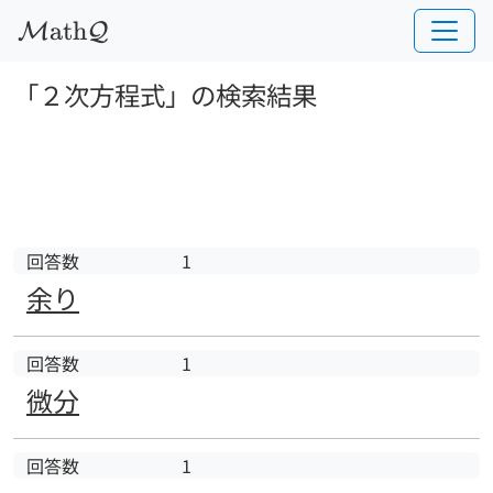
a
t
h
M
Q
「２次方程式」の検索結果
回答数
1
余り
回答数
1
微分
回答数
1